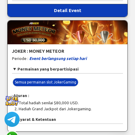
Detail Event
JOKER : MONEY METEOR
Periode :
Event berlangsung setiap hari
Permainan yang berpartisipasi
Semua permainan slot JokerGaming
Aturan :
Total hadiah senilai $80,000 USD.
Hadiah Grand Jackpot dari Jokergaming.
Syarat & Ketentuan