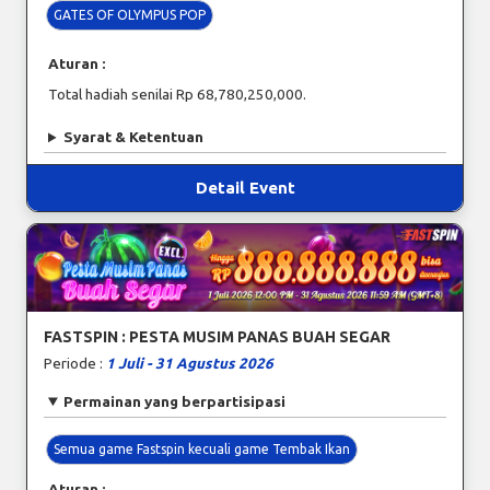
GATES OF OLYMPUS POP
Aturan :
Total hadiah senilai Rp 68,780,250,000.
Syarat & Ketentuan
Detail Event
FASTSPIN : PESTA MUSIM PANAS BUAH SEGAR
Periode :
1 Juli - 31 Agustus 2026
Permainan yang berpartisipasi
Semua game Fastspin kecuali game Tembak Ikan
Aturan :