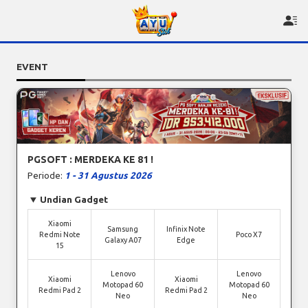
EVENT
PGSOFT : MERDEKA KE 81 !
Periode:
1 - 31 Agustus 2026
Undian Gadget
Xiaomi
Samsung
Infinix Note
Redmi Note
Poco X7
Galaxy A07
Edge
15
Lenovo
Lenovo
Xiaomi
Xiaomi
Motopad 60
Motopad 60
Redmi Pad 2
Redmi Pad 2
Neo
Neo