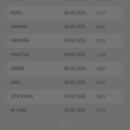
OSAKA
08-08-2026
5127
SHANGHAI
08-08-2026
8360
SINGAPORE
08-08-2026
5102
PHUKET4D
08-08-2026
7194
LONDON
08-08-2026
1083
DUBAI
08-08-2026
8430
TOTO WUHAN
09-08-2026
9813
HK SIANG
08-08-2026
2476