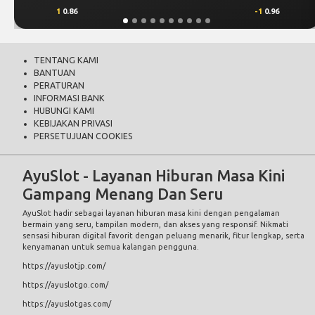
-1
0.96
-0.5
0.95
TENTANG KAMI
BANTUAN
PERATURAN
INFORMASI BANK
HUBUNGI KAMI
KEBIJAKAN PRIVASI
PERSETUJUAN COOKIES
AyuSlot - Layanan Hiburan Masa Kini
Gampang Menang Dan Seru
AyuSlot
hadir sebagai layanan hiburan masa kini dengan pengalaman
bermain yang seru, tampilan modern, dan akses yang responsif. Nikmati
sensasi hiburan digital favorit dengan peluang menarik, fitur lengkap, serta
kenyamanan untuk semua kalangan pengguna.
https://ayuslotjp.com/
https://ayuslotgo.com/
https://ayuslotgas.com/