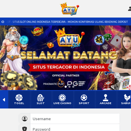
LOT - SITUS SLOT ONLINE INDONESIA TERPERCAYA - MOHON KONFIRMASI ULANG REKENING DEPOSIT
TOGEL
SLOT
LIVE CASINO
SPORT
ARCADE
SABU