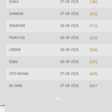
OSAKA
07-08-2026
1360
SHANGHAI
07-08-2026
2532
SINGAPORE
05-08-2026
0715
PHUKET4D
06-08-2026
4203
LONDON
06-08-2026
2836
DUBAI
06-08-2026
0372
TOTO WUHAN
07-08-2026
4935
HK SIANG
07-08-2026
8867