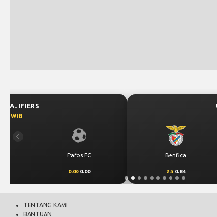
UEFA EUROPA LEAGUE QUALIFIERS
August 7, 2026 — 02:00 WIB
0 : 0
Previous
BET NOW
Benfica
2.5
0.84
TENTANG KAMI
BANTUAN