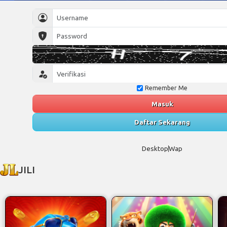
Remember Me
Masuk
Daftar Sekarang
Desktop
Wap
JILI