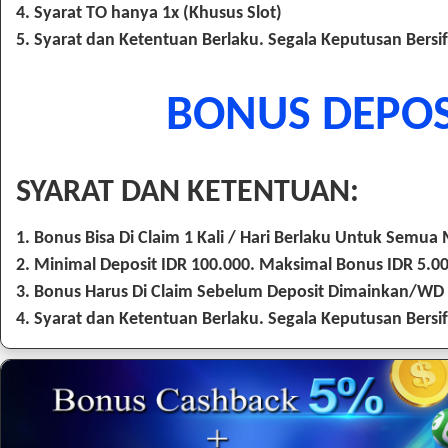
4. Syarat TO hanya 1x (Khusus Slot)
5. Syarat dan Ketentuan Berlaku. Segala Keputusan Bersi
BONUS DEPOS
SYARAT DAN KETENTUAN:
1. Bonus Bisa Di Claim 1 Kali / Hari Berlaku Untuk Sem
2. Minimal Deposit IDR 100.000. Maksimal Bonus IDR 5.0
3. Bonus Harus Di Claim Sebelum Deposit Dimainkan/WD 
4. Syarat dan Ketentuan Berlaku. Segala Keputusan Bersi