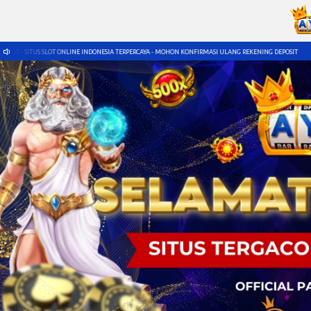
US SLOT ONLINE INDONESIA TERPERCAYA - MOHON KONFIRMASI ULANG REKENING DEPOSIT