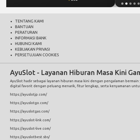
TENTANG KAMI
BANTUAN
PERATURAN
INFORMASI BANK
HUBUNGI KAMI
KEBIJAKAN PRIVASI
PERSETUJUAN COOKIES
AyuSlot - Layanan Hiburan Masa Kini G
AyuSlot
hadir sebagai layanan hiburan masa kini dengan pengalaman bermain y
digital favorit dengan peluang menarik, fitur lengkap, serta kenyamanan un
https://ayuslotjp.com/
https://ayuslotgo.com/
https://ayuslotgas.com/
https://ayuslot-link.com/
https://ayuslot-live.com/
https://ayuslotbest.sbs/