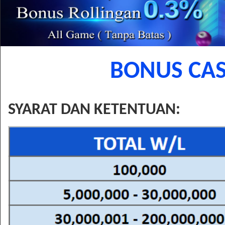
BONUS CA
SYARAT DAN KETENTUAN: