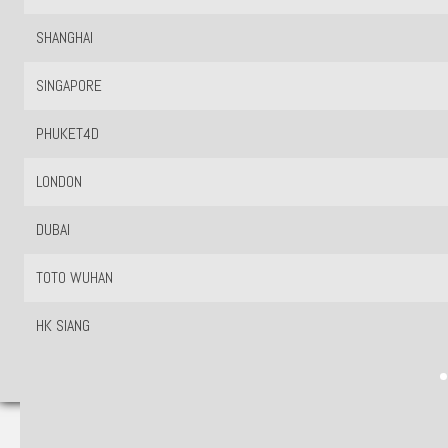
TOTOMACAU 1600
TOTOMACAU 1900
TOTOMACAU 2200
TOTOMACAU 2300