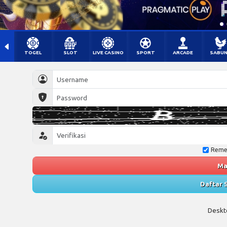
TOGEL
SLOT
LIVE CASINO
SPORT
ARCADE
SABU
Reme
Ma
Daftar 
Deskt